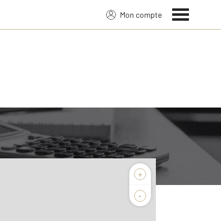
Mon compte
+
-