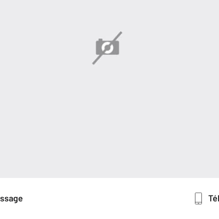
essage
T