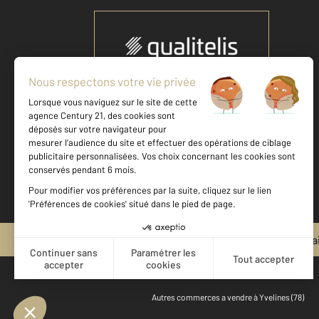
Votre agence est notée
Achat
Location
Vente
Gestion
9,1
/
10
9,2/10
Mentions légales & CGU et Barèmes d'honora
Autres commerces a vendre à Yvelines (78)