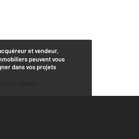
acquéreur et vendeur,
mmobiliers peuvent vous
er dans vos projets
ntacter l'agence
der une estimation