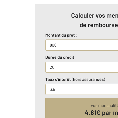
Calculer vos men
de rembours
Montant du prêt :
Durée du crédit
Taux d'intérêt (hors assurances)
vos mensualit
4.81
€ par m