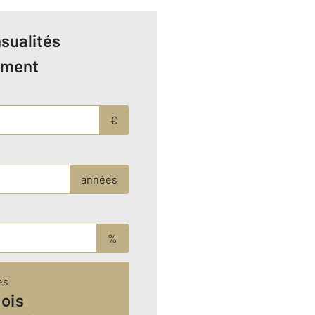
sualités
ement
€
années
%
és
ois