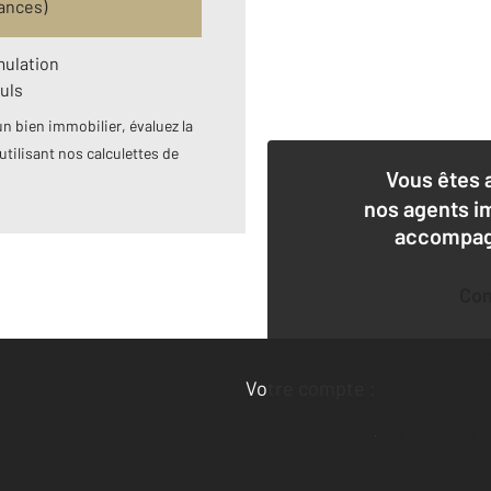
ances)
mulation
uls
n bien immobilier, évaluez la
utilisant nos calculettes de
Vous êtes 
nos agents i
accompagn
Co
Deman
Votre compte :
Accéder à mon compte