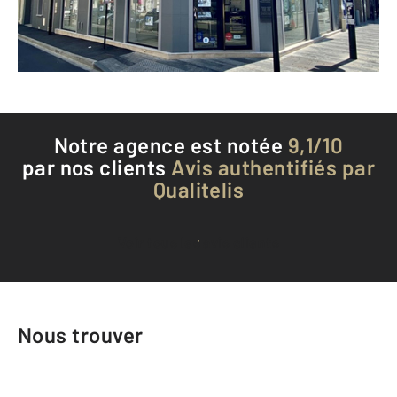
Envoyer un message
Téléphoner à l'agence
Notre agence est notée
9,1/10
par nos clients
Avis authentifiés par
Qualitelis
Voir tous les avis clients
Nous trouver