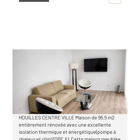
HOUILLES 78
2
83,48 m
, 3 pièces
Ref : 20139
Maison à louer
1 900 €
par mois charges comprises
HOUILLES CENTRE VILLE Maison de 95.5 m2
entièrement rénovée avec une excellente
isolation thermique et énergétique(pompe à
chaleur et clim) (DPE A). Cette maison meublée