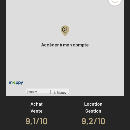
Parlons de vous, parlons biens
Votre compte :
Accéder à mon compte
Votre agence est notée
500 m
©
Mappy
Achat
Location
Vente
Gestion
9,1
/
10
9,2/10