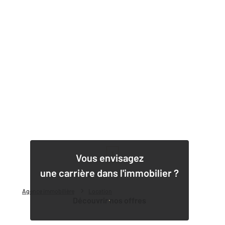
1
Vous envisagez
une carrière dans l'immobilier ?
Agence immobilière
Location
Découvrir nos offres