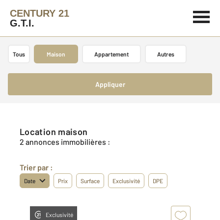
CENTURY 21
G.T.I.
Tous
Maison
Appartement
Autres
Appliquer
Location maison
2 annonces immobilières :
Trier par :
Date
Prix
Surface
Exclusivité
DPE
Exclusivité