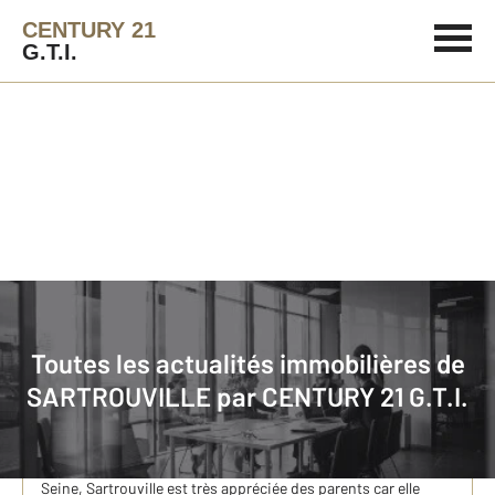
CENTURY 21
G.T.I.
Immobilier
Actualités immobilières à SARTROUVILLE
Toutes les actualités immobilières de
Sartrouville et la petite enfance
SARTROUVILLE par
CENTURY 21 G.T.I.
Région : Île-de-France Population : 51 747 habitants
Propriétaires : 57 % (source : Insee 2014) Intégrée à la
communauté d’agglomération Saint-Germain Boucles de
Seine, Sartrouville est très appréciée des parents car elle